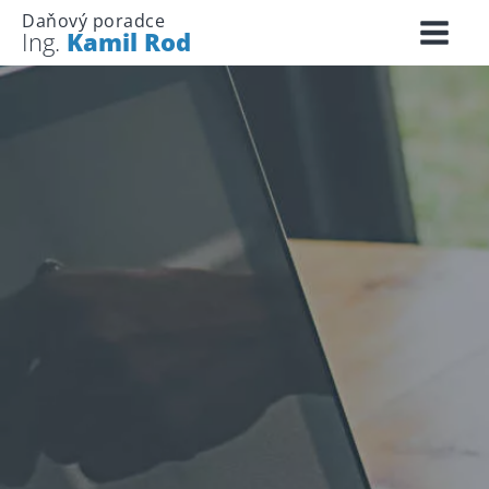
Daňový poradce
Ing.
Kamil Rod