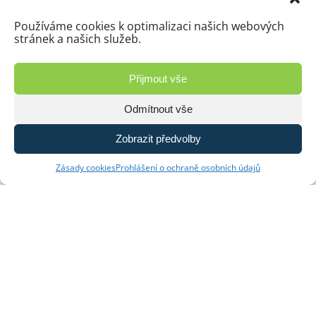
Používáme cookies k optimalizaci našich webových
Kontakt
stránek a našich služeb.
Přijmout vše
Odmítnout vše
Zobrazit předvolby
Kontaktujte nás
Zásady cookies
Prohlášení o ochraně osobních údajů
Ing. Kamil Rod, daňový poradce
Královský Vršek 25
586 01 Jihlava
Mobil
+420 602 168 743