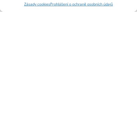
Zásady cookies
Prohlášení o ochraně osobních údajů
Souhlasím se zásadami
ochrany osobních údajů
.
Odeslat
© 2026 Dane-vysocina.cz | Vyrobilo studio